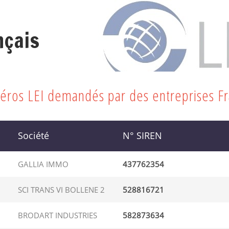
nçais
méros LEI demandés par des entreprises F
Société
N° SIREN
GALLIA IMMO
437762354
SCI TRANS VI BOLLENE 2
528816721
BRODART INDUSTRIES
582873634