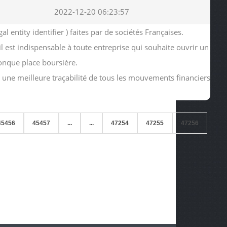
2022-12-20 06:23:57
ntity identifier ) faites par de sociétés Françaises.
 il est indispensable à toute entreprise qui souhaite ouvrir un
onque place boursière.
ir une meilleure traçabilité de tous les mouvements financiers
45456
45457
...
...
47254
47255
47256