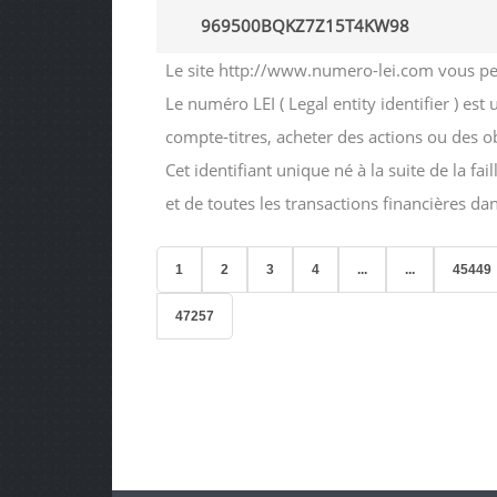
969500BQKZ7Z15T4KW98
Le site http://www.numero-lei.com vous perm
Le numéro LEI ( Legal entity identifier ) est
compte-titres, acheter des actions ou des 
Cet identifiant unique né à la suite de la f
et de toutes les transactions financières d
1
2
3
4
...
...
45449
47257