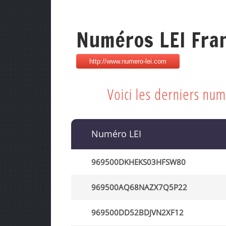
Numéros LEI Fra
Voici les derniers nu
Numéro LEI
969500DKHEKS03HFSW80
969500AQ68NAZX7Q5P22
969500DD52BDJVN2XF12