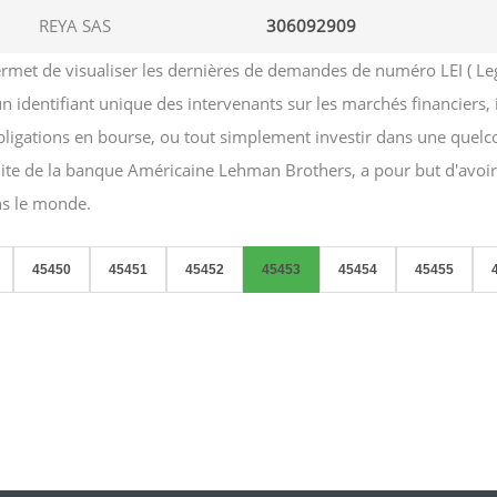
REYA SAS
306092909
et de visualiser les dernières de demandes de numéro LEI ( Legal e
 un identifiant unique des intervenants sur les marchés financiers,
obligations en bourse, ou tout simplement investir dans une quelc
aillite de la banque Américaine Lehman Brothers, a pour but d'avo
ans le monde.
45450
45451
45452
45453
45454
45455