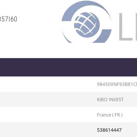
B57I60
984500NF93B81C
KIBO INVEST
France ( FR )
538614447