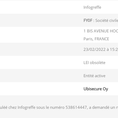
Infogreffe
FY0F
: Société civi
1 BIS AVENUE HOC
Paris, FRANCE
23/02/2022 à 15:2
LEI obsolète
Entité active
Ubisecure Oy
uléé chez Infogreffe sous le numéro 538614447, a demandé un numé