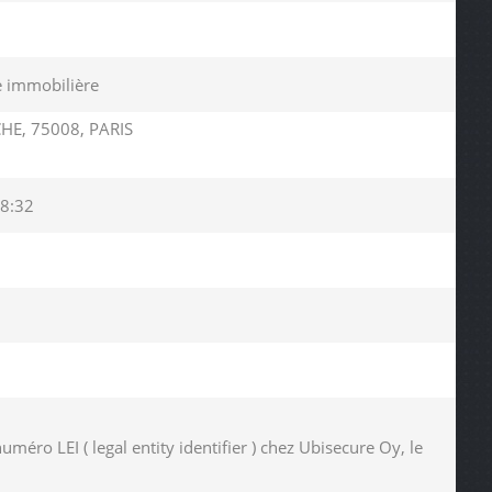
le immobilière
HE, 75008, PARIS
8:32
ro LEI ( legal entity identifier ) chez Ubisecure Oy, le