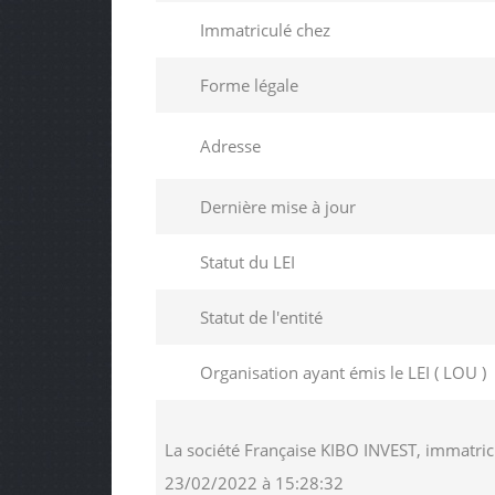
Immatriculé chez
Forme légale
Adresse
Dernière mise à jour
Statut du LEI
Statut de l'entité
Organisation ayant émis le LEI ( LOU )
La société Française KIBO INVEST, immatric
23/02/2022 à 15:28:32