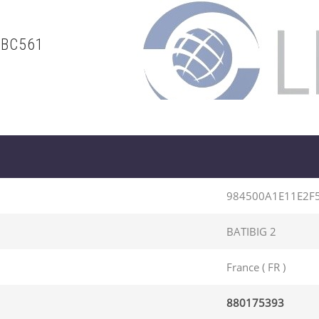
5BC561
984500A1E11E2F
BATIBIG 2
France ( FR )
880175393