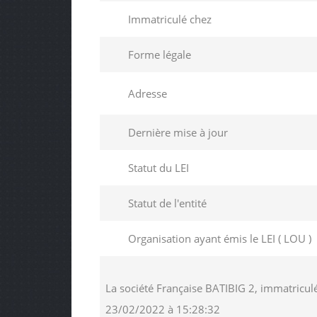
Immatriculé chez
Forme légale
Adresse
Dernière mise à jour
Statut du LEI
Statut de l'entité
Organisation ayant émis le LEI ( LOU )
La société Française BATIBIG 2, immatricul
23/02/2022 à 15:28:32