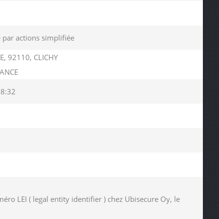
 par actions simplifiée
E, 92110, CLICHY
RANCE
28:32
LEI ( legal entity identifier ) chez Ubisecure Oy, le